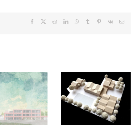
Facebook
Twitter
Reddit
LinkedIn
WhatsApp
Tumblr
Pinterest
Vk
E-
Mail